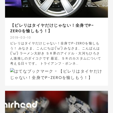
【ピレリはタイヤだけじゃない！全身でP-
ZEROを愉しもう！】
2019
-
03
-
10
ピレリはタイヤだけじゃない！全身でP-ZEROを愉しも
う！ みなさま、こんにちは('ω') みなさま、こんばんは
('ω') ラーメン大好き ＳＲ界のアイドル・大河ちひろさ
ん激推しのダイコクです 最近、ＳＲのカスタムについて
考える日々です。 トライアンフ・ボンネ…