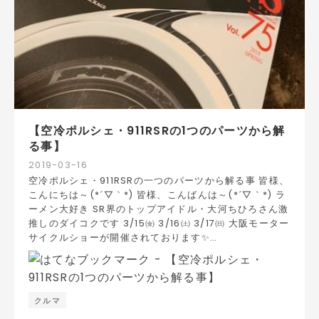
【空冷ポルシェ・911RSRの1つのパーツから解
る事】
2019
-
03
-
16
空冷ポルシェ・911RSRの一つのパーツから解る事 皆様、
こんにちは～(*´▽｀*) 皆様、こんばんは～(*´▽｀*) ラ
ーメン大好き SR界のトップアイドル・大河ちひろさん激
推しのダイコクです 3/15㈮ 3/16㈯ 3/17㈰ 大阪モーター
サイクルショーが開催されております✨…
クルマ