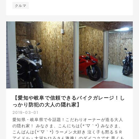
クルマ
【愛知や岐阜で信頼できるバイクガレージ！し
っかり防犯の大人の隠れ家】
2019
-
03
-
01
愛知県・岐阜県で今話題！こだわりオーナーが造る大人
の隠れ家！ みなさま、こんにちは(*´▽｀*) みなさま、
こんばんは(*´▽｀*) ラーメン大好き 泣く子も黙るＳＲ
アイドル・大河ちひろさん激推しのダイコクです 早くも