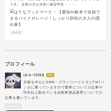
３月。 企業の方は決算に確定申告・・・…
バイク
プロフィール
id:h-10166
はて
なブ
京都を中心にSWM・グランツーリスモとFIATパ
ログ
ンダに乗っていますので愛車についての記事や
Pro
15年以上勤めている自動車部品業界についての
記事を書いています。