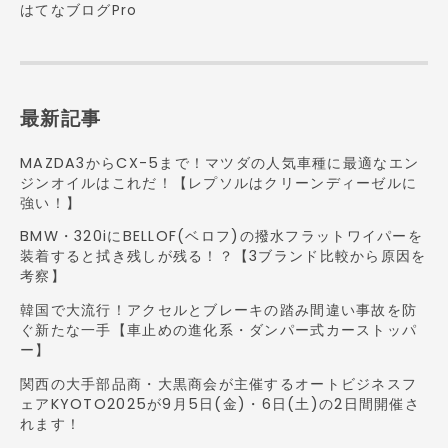
はてなブログPro
最新記事
MAZDA3からCX-5まで！マツダの人気車種に最適なエン
ジンオイルはこれだ！【レプソルはクリーンディーゼルに
強い！】
BMW・320iにBELLOF(ベロフ)の撥水フラットワイパーを
装着すると拭き残しが残る！？【3ブランド比較から原因を
考察】
韓国で大流行！アクセルとブレーキの踏み間違い事故を防
ぐ新たな一手【車止めの進化系・ダンパー式カーストッパ
ー】
関西の大手部品商・大黒商会が主催するオートビジネスフ
ェアKYOTO2025が9月5日(金)・6日(土)の2日間開催さ
れます！